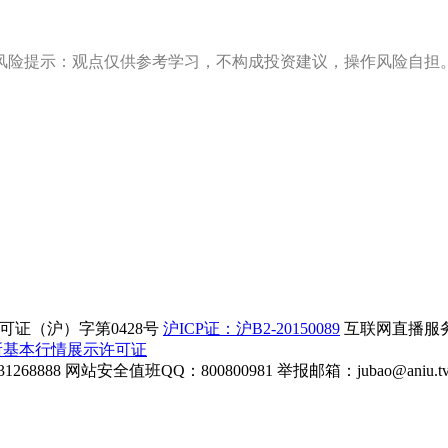
风险提示：观点仅供参考学习，不构成投资建议，操作风险自担
证（沪）字第0428号
沪ICP证：沪B2-20150089
互联网直播服务企
所基本行情展示许可证
268888
网站安全值班QQ：800800981
举报邮箱：
jubao@aniu.t