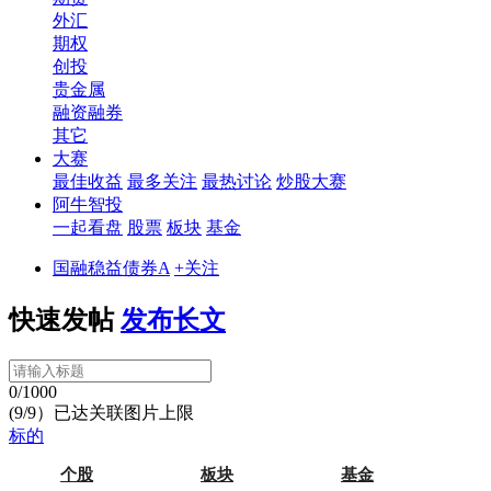
外汇
期权
创投
贵金属
融资融券
其它
大赛
最佳收益
最多关注
最热讨论
炒股大赛
阿牛智投
一起看盘
股票
板块
基金
国融稳益债券A
+关注
快速发帖
发布长文
0/1000
(9/9）已达关联图片上限
标的
个股
板块
基金