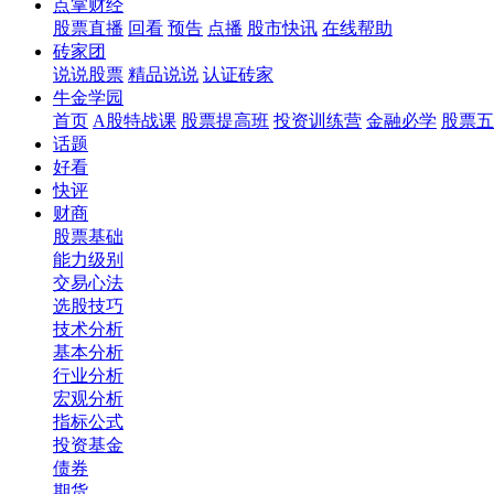
点掌财经
股票直播
回看
预告
点播
股市快讯
在线帮助
砖家团
说说股票
精品说说
认证砖家
牛金学园
首页
A股特战课
股票提高班
投资训练营
金融必学
股票五
话题
好看
快评
财商
股票基础
能力级别
交易心法
选股技巧
技术分析
基本分析
行业分析
宏观分析
指标公式
投资基金
债券
期货