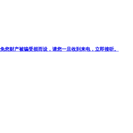
针对避免您财产被骗受损而设，请您一旦收到来电，立即接听。