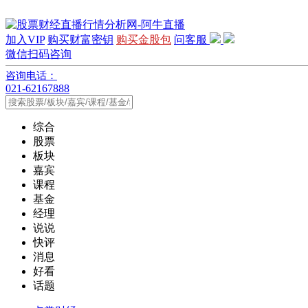
加入VIP
购买财富密钥
购买金股包
问客服
微信扫码咨询
咨询电话：
021-62167888
综合
股票
板块
嘉宾
课程
基金
经理
说说
快评
消息
好看
话题