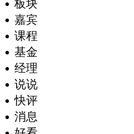
板块
嘉宾
课程
基金
经理
说说
快评
消息
好看