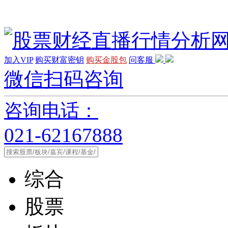
加入VIP
购买财富密钥
购买金股包
问客服
微信扫码咨询
咨询电话：
021-62167888
综合
股票