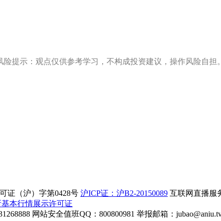
风险提示：观点仅供参考学习，不构成投资建议，操作风险自担
证（沪）字第0428号
沪ICP证：沪B2-20150089
互联网直播服务企
所基本行情展示许可证
268888
网站安全值班QQ：800800981
举报邮箱：
jubao@aniu.t