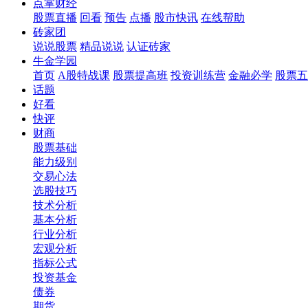
点掌财经
股票直播
回看
预告
点播
股市快讯
在线帮助
砖家团
说说股票
精品说说
认证砖家
牛金学园
首页
A股特战课
股票提高班
投资训练营
金融必学
股票五
话题
好看
快评
财商
股票基础
能力级别
交易心法
选股技巧
技术分析
基本分析
行业分析
宏观分析
指标公式
投资基金
债券
期货