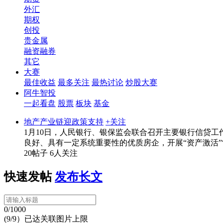
外汇
期权
创投
贵金属
融资融券
其它
大赛
最佳收益
最多关注
最热讨论
炒股大赛
阿牛智投
一起看盘
股票
板块
基金
地产产业链迎政策支持
+关注
1月10日，人民银行、银保监会联合召开主要银行信贷
良好、具有一定系统重要性的优质房企，开展“资产激活”“
20帖子
6人关注
快速发帖
发布长文
0/1000
(9/9）已达关联图片上限