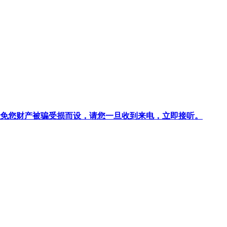
针对避免您财产被骗受损而设，请您一旦收到来电，立即接听。