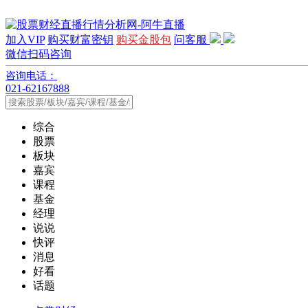
加入VIP
购买财富密钥
购买金股包
问客服
微信扫码咨询
咨询电话：
021-62167888
综合
股票
板块
嘉宾
课程
基金
经理
说说
快评
消息
好看
话题