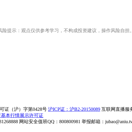
风险提示：观点仅供参考学习，不构成投资建议，操作风险自担
证（沪）字第0428号
沪ICP证：沪B2-20150089
互联网直播服务企
所基本行情展示许可证
268888
网站安全值班QQ：800800981
举报邮箱：
jubao@aniu.t