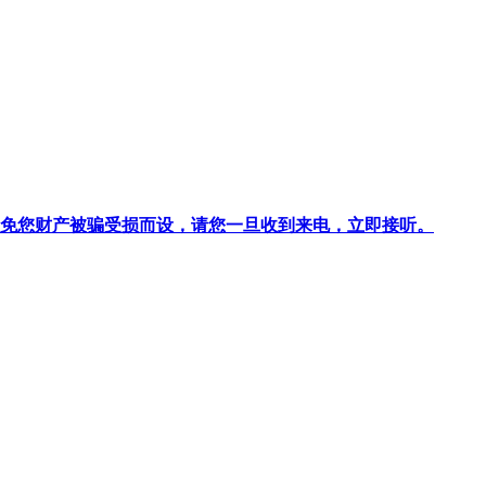
针对避免您财产被骗受损而设，请您一旦收到来电，立即接听。