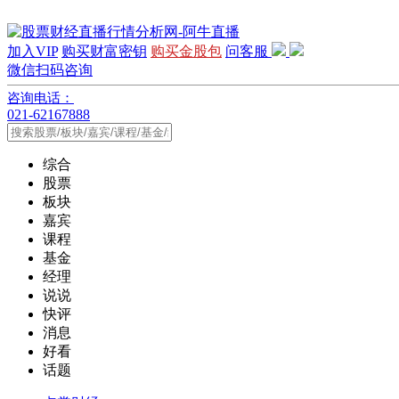
加入VIP
购买财富密钥
购买金股包
问客服
微信扫码咨询
咨询电话：
021-62167888
综合
股票
板块
嘉宾
课程
基金
经理
说说
快评
消息
好看
话题