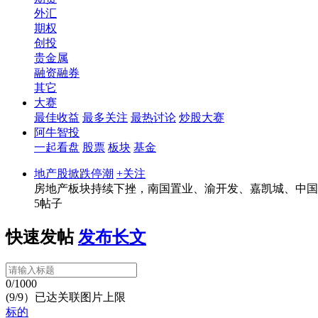
外汇
期权
创投
贵金属
融资融券
其它
大赛
最佳收益
最多关注
最热讨论
炒股大赛
阿牛智投
一起看盘
股票
板块
基金
地产股掀跌停潮
+关注
房地产板块持续下挫，南国置业、渝开发、嘉凯城、中国
5帖子
快速发帖
发布长文
0/1000
(9/9）已达关联图片上限
标的