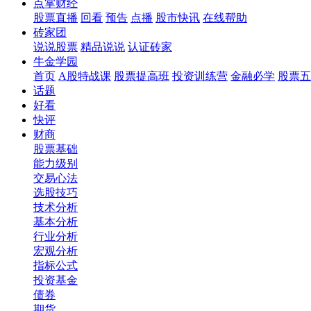
点掌财经
股票直播
回看
预告
点播
股市快讯
在线帮助
砖家团
说说股票
精品说说
认证砖家
牛金学园
首页
A股特战课
股票提高班
投资训练营
金融必学
股票五
话题
好看
快评
财商
股票基础
能力级别
交易心法
选股技巧
技术分析
基本分析
行业分析
宏观分析
指标公式
投资基金
债券
期货