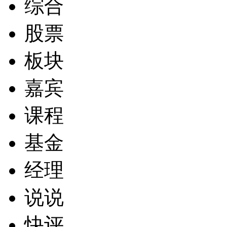
综合
股票
板块
嘉宾
课程
基金
经理
说说
快评