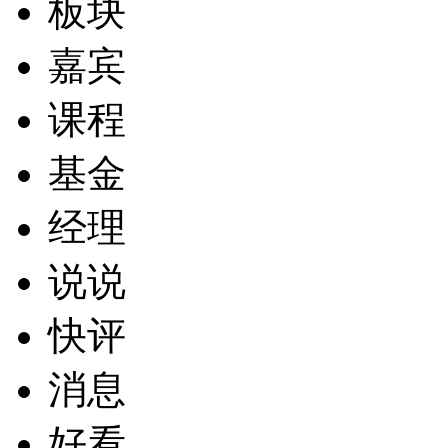
板块
嘉宾
课程
基金
经理
说说
快评
消息
好看