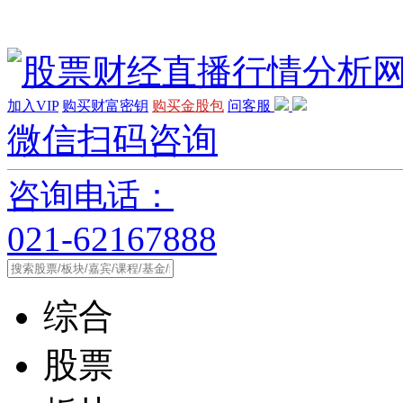
加入VIP
购买财富密钥
购买金股包
问客服
微信扫码咨询
咨询电话：
021-62167888
综合
股票