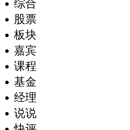
综合
股票
板块
嘉宾
课程
基金
经理
说说
快评