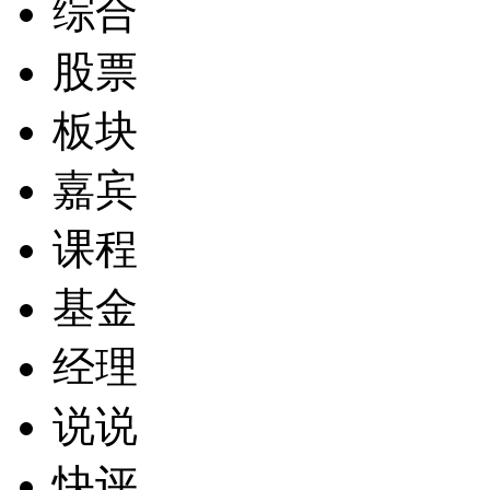
综合
股票
板块
嘉宾
课程
基金
经理
说说
快评