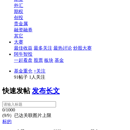
外汇
期权
创投
贵金属
融资融券
其它
大赛
最佳收益
最多关注
最热讨论
炒股大赛
阿牛智投
一起看盘
股票
板块
基金
基金重仓
+关注
91帖子
1人关注
快速发帖
发布长文
0/1000
(9/9）已达关联图片上限
标的