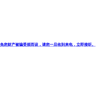
针对避免您财产被骗受损而设，请您一旦收到来电，立即接听。