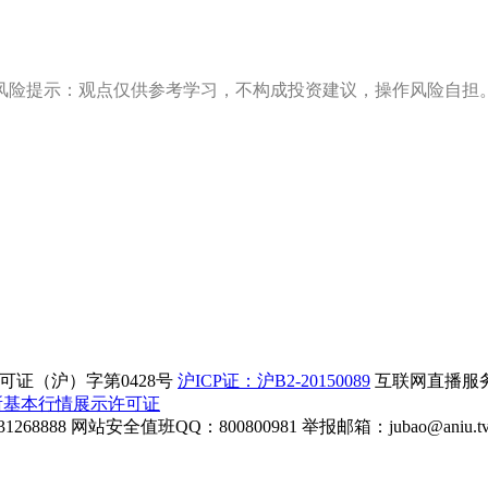
风险提示：观点仅供参考学习，不构成投资建议，操作风险自担
证（沪）字第0428号
沪ICP证：沪B2-20150089
互联网直播服务企
所基本行情展示许可证
268888
网站安全值班QQ：800800981
举报邮箱：
jubao@aniu.t