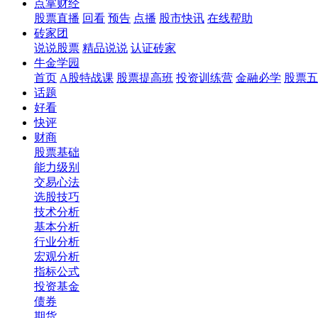
点掌财经
股票直播
回看
预告
点播
股市快讯
在线帮助
砖家团
说说股票
精品说说
认证砖家
牛金学园
首页
A股特战课
股票提高班
投资训练营
金融必学
股票五
话题
好看
快评
财商
股票基础
能力级别
交易心法
选股技巧
技术分析
基本分析
行业分析
宏观分析
指标公式
投资基金
债券
期货