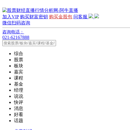
加入VIP
购买财富密钥
购买金股包
问客服
微信扫码咨询
咨询电话：
021-62167888
综合
股票
板块
嘉宾
课程
基金
经理
说说
快评
消息
好看
话题