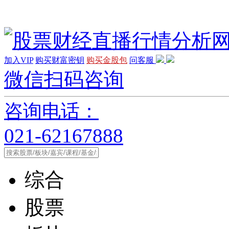
加入VIP
购买财富密钥
购买金股包
问客服
微信扫码咨询
咨询电话：
021-62167888
综合
股票