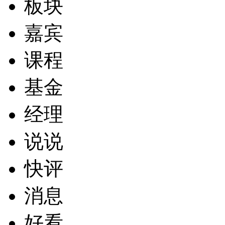
板块
嘉宾
课程
基金
经理
说说
快评
消息
好看