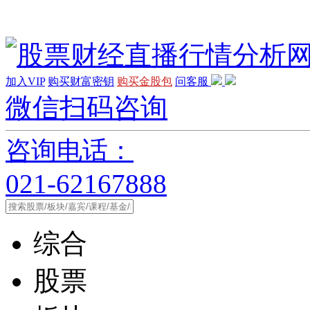
加入VIP
购买财富密钥
购买金股包
问客服
微信扫码咨询
咨询电话：
021-62167888
综合
股票