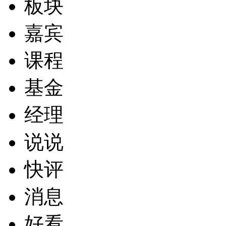
板块
嘉宾
课程
基金
经理
说说
快评
消息
好看