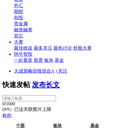
外汇
期权
创投
贵金属
融资融券
其它
大赛
最佳收益
最多关注
最热讨论
炒股大赛
阿牛智投
一起看盘
股票
板块
基金
大成策略回报混合A
+关注
快速发帖
发布长文
0/1000
(9/9）已达关联图片上限
标的
个股
板块
基金