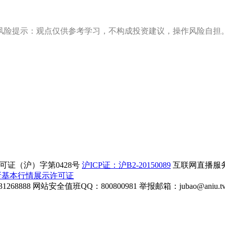
风险提示：观点仅供参考学习，不构成投资建议，操作风险自担
证（沪）字第0428号
沪ICP证：沪B2-20150089
互联网直播服务企
所基本行情展示许可证
268888
网站安全值班QQ：800800981
举报邮箱：
jubao@aniu.t