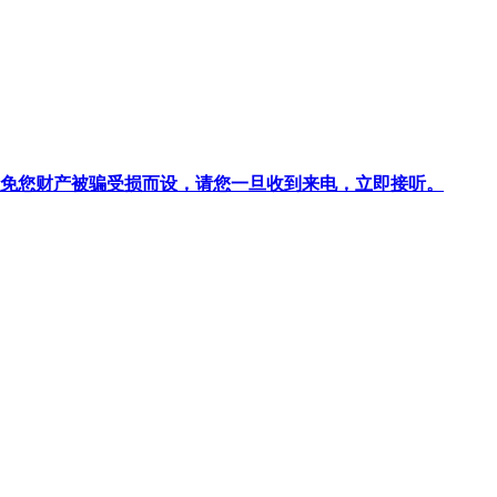
针对避免您财产被骗受损而设，请您一旦收到来电，立即接听。