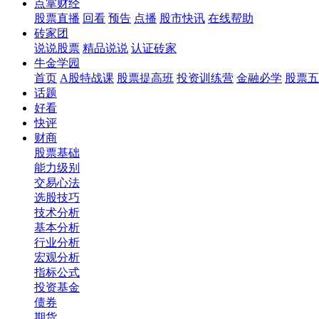
点掌财经
股票直播
回看
预告
点播
股市快讯
在线帮助
砖家团
说说股票
精品说说
认证砖家
牛金学园
首页
A股特战课
股票提高班
投资训练营
金融必学
股票五
话题
好看
快评
财商
股票基础
能力级别
交易心法
选股技巧
技术分析
基本分析
行业分析
宏观分析
指标公式
投资基金
债券
期货