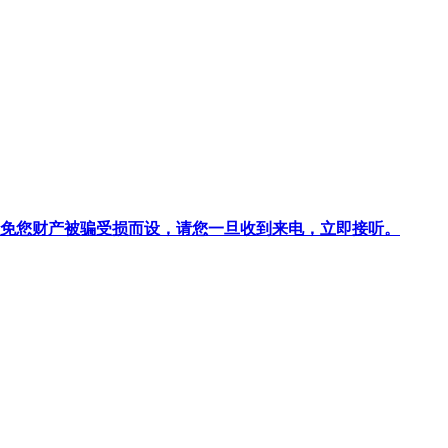
针对避免您财产被骗受损而设，请您一旦收到来电，立即接听。