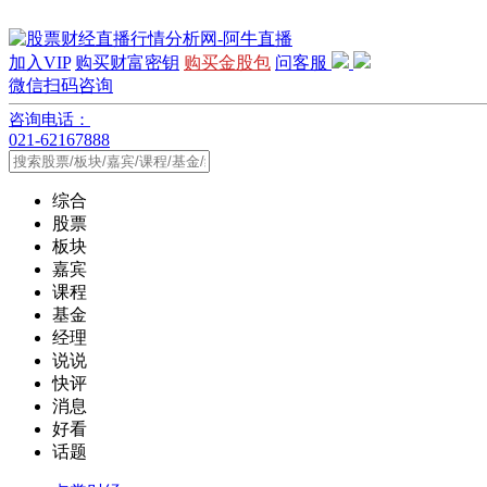
加入VIP
购买财富密钥
购买金股包
问客服
微信扫码咨询
咨询电话：
021-62167888
综合
股票
板块
嘉宾
课程
基金
经理
说说
快评
消息
好看
话题