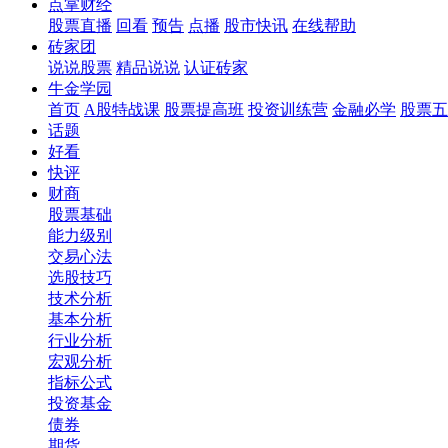
点掌财经
股票直播
回看
预告
点播
股市快讯
在线帮助
砖家团
说说股票
精品说说
认证砖家
牛金学园
首页
A股特战课
股票提高班
投资训练营
金融必学
股票五
话题
好看
快评
财商
股票基础
能力级别
交易心法
选股技巧
技术分析
基本分析
行业分析
宏观分析
指标公式
投资基金
债券
期货