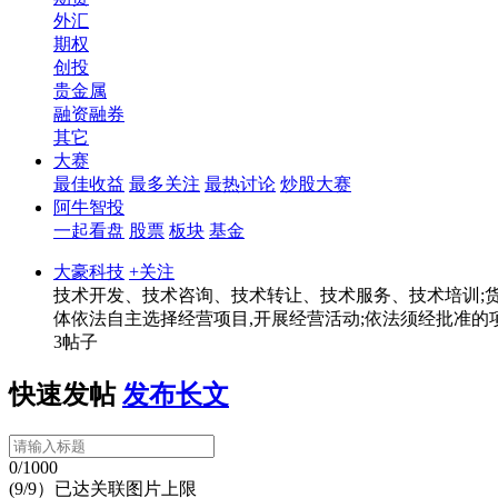
外汇
期权
创投
贵金属
融资融券
其它
大赛
最佳收益
最多关注
最热讨论
炒股大赛
阿牛智投
一起看盘
股票
板块
基金
大豪科技
+关注
技术开发、技术咨询、技术转让、技术服务、技术培训;
体依法自主选择经营项目,开展经营活动;依法须经批准的
3帖子
快速发帖
发布长文
0/1000
(9/9）已达关联图片上限