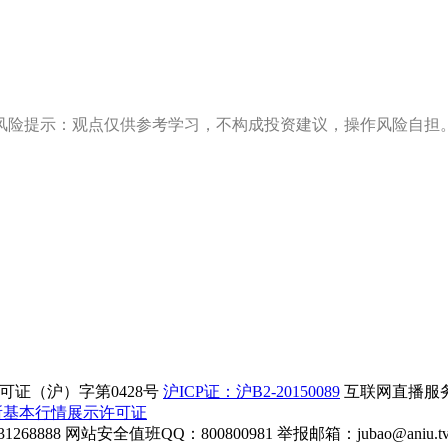
风险提示：观点仅供参考学习，不构成投资建议，操作风险自担
证（沪）字第0428号
沪ICP证：沪B2-20150089
互联网直播服务企
所基本行情展示许可证
268888
网站安全值班QQ：800800981
举报邮箱：
jubao@aniu.t