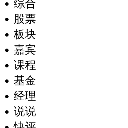
综合
股票
板块
嘉宾
课程
基金
经理
说说
快评