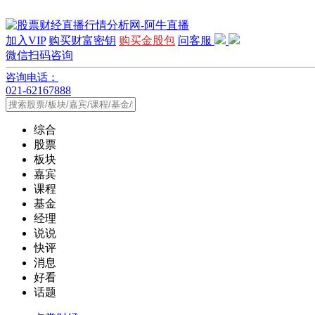
加入VIP
购买财富密钥
购买金股包
问客服
微信扫码咨询
咨询电话：
021-62167888
综合
股票
板块
嘉宾
课程
基金
经理
说说
快评
消息
好看
话题