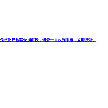
针对避免您财产被骗受损而设，请您一旦收到来电，立即接听。