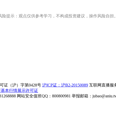
风险提示：观点仅供参考学习，不构成投资建议，操作风险自担
证（沪）字第0428号
沪ICP证：沪B2-20150089
互联网直播服务企
所基本行情展示许可证
268888
网站安全值班QQ：800800981
举报邮箱：
jubao@aniu.t