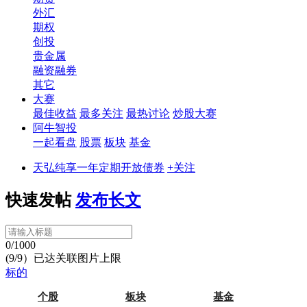
外汇
期权
创投
贵金属
融资融券
其它
大赛
最佳收益
最多关注
最热讨论
炒股大赛
阿牛智投
一起看盘
股票
板块
基金
天弘纯享一年定期开放债券
+关注
快速发帖
发布长文
0/1000
(9/9）已达关联图片上限
标的
个股
板块
基金