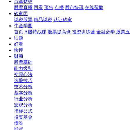
点掌财经
股票直播
回看
预告
点播
股市快讯
在线帮助
砖家团
说说股票
精品说说
认证砖家
牛金学园
首页
A股特战课
股票提高班
投资训练营
金融必学
股票五
话题
好看
快评
财商
股票基础
能力级别
交易心法
选股技巧
技术分析
基本分析
行业分析
宏观分析
指标公式
投资基金
债券
期货