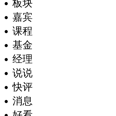
板块
嘉宾
课程
基金
经理
说说
快评
消息
好看