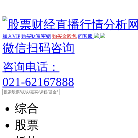
加入VIP
购买财富密钥
购买金股包
问客服
微信扫码咨询
咨询电话：
021-62167888
综合
股票