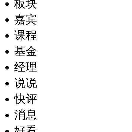
板块
嘉宾
课程
基金
经理
说说
快评
消息
好看