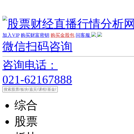
加入VIP
购买财富密钥
购买金股包
问客服
微信扫码咨询
咨询电话：
021-62167888
综合
股票