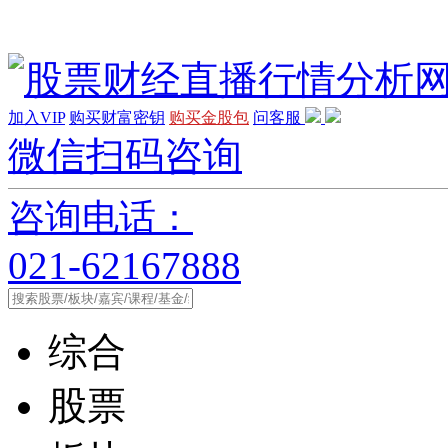
加入VIP
购买财富密钥
购买金股包
问客服
微信扫码咨询
咨询电话：
021-62167888
综合
股票