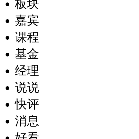
板块
嘉宾
课程
基金
经理
说说
快评
消息
好看