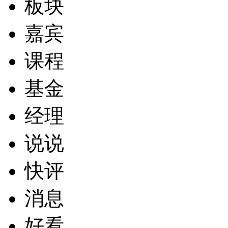
板块
嘉宾
课程
基金
经理
说说
快评
消息
好看