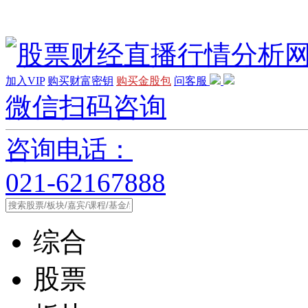
加入VIP
购买财富密钥
购买金股包
问客服
微信扫码咨询
咨询电话：
021-62167888
综合
股票