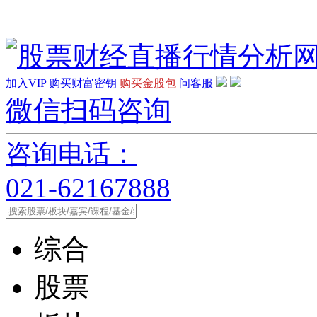
加入VIP
购买财富密钥
购买金股包
问客服
微信扫码咨询
咨询电话：
021-62167888
综合
股票