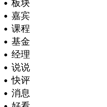
板块
嘉宾
课程
基金
经理
说说
快评
消息
好看