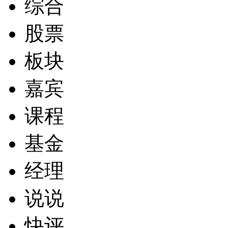
综合
股票
板块
嘉宾
课程
基金
经理
说说
快评