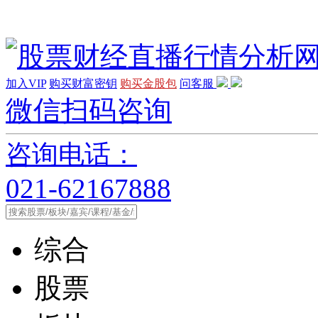
加入VIP
购买财富密钥
购买金股包
问客服
微信扫码咨询
咨询电话：
021-62167888
综合
股票