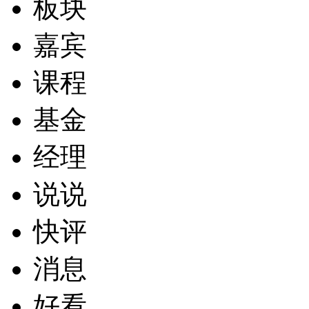
板块
嘉宾
课程
基金
经理
说说
快评
消息
好看