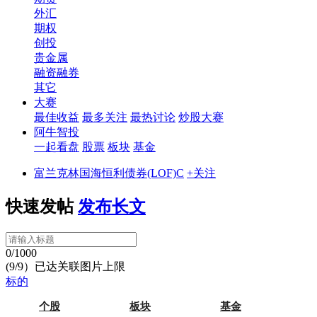
外汇
期权
创投
贵金属
融资融券
其它
大赛
最佳收益
最多关注
最热讨论
炒股大赛
阿牛智投
一起看盘
股票
板块
基金
富兰克林国海恒利债券(LOF)C
+关注
快速发帖
发布长文
0/1000
(9/9）已达关联图片上限
标的
个股
板块
基金