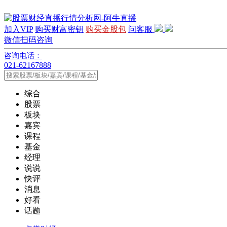
加入VIP
购买财富密钥
购买金股包
问客服
微信扫码咨询
咨询电话：
021-62167888
综合
股票
板块
嘉宾
课程
基金
经理
说说
快评
消息
好看
话题