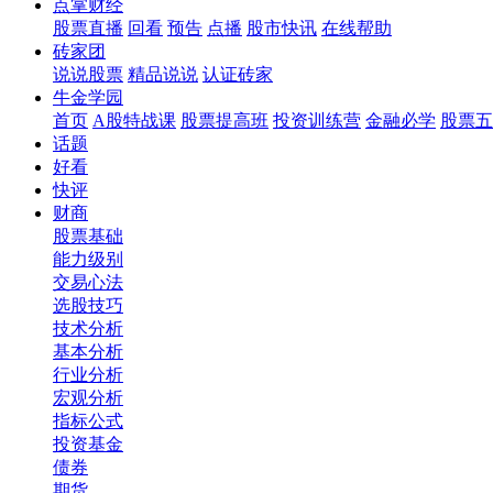
点掌财经
股票直播
回看
预告
点播
股市快讯
在线帮助
砖家团
说说股票
精品说说
认证砖家
牛金学园
首页
A股特战课
股票提高班
投资训练营
金融必学
股票五
话题
好看
快评
财商
股票基础
能力级别
交易心法
选股技巧
技术分析
基本分析
行业分析
宏观分析
指标公式
投资基金
债券
期货