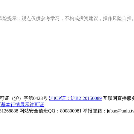
风险提示：观点仅供参考学习，不构成投资建议，操作风险自担
证（沪）字第0428号
沪ICP证：沪B2-20150089
互联网直播服务企
所基本行情展示许可证
268888
网站安全值班QQ：800800981
举报邮箱：
jubao@aniu.t