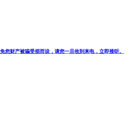
针对避免您财产被骗受损而设，请您一旦收到来电，立即接听。