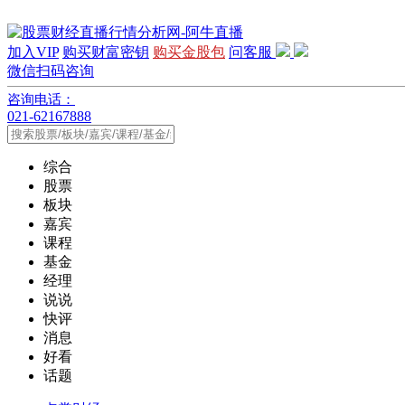
加入VIP
购买财富密钥
购买金股包
问客服
微信扫码咨询
咨询电话：
021-62167888
综合
股票
板块
嘉宾
课程
基金
经理
说说
快评
消息
好看
话题