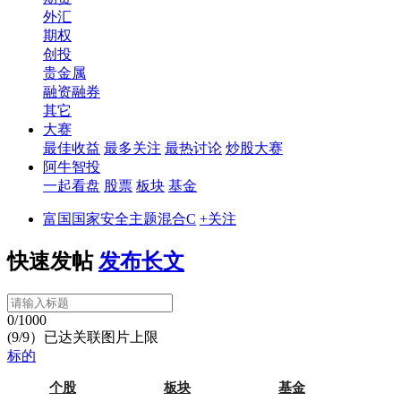
外汇
期权
创投
贵金属
融资融券
其它
大赛
最佳收益
最多关注
最热讨论
炒股大赛
阿牛智投
一起看盘
股票
板块
基金
富国国家安全主题混合C
+关注
快速发帖
发布长文
0/1000
(9/9）已达关联图片上限
标的
个股
板块
基金