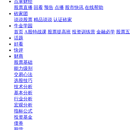
点掌财经
股票直播
回看
预告
点播
股市快讯
在线帮助
砖家团
说说股票
精品说说
认证砖家
牛金学园
首页
A股特战课
股票提高班
投资训练营
金融必学
股票五
话题
好看
快评
财商
股票基础
能力级别
交易心法
选股技巧
技术分析
基本分析
行业分析
宏观分析
指标公式
投资基金
债券
期货