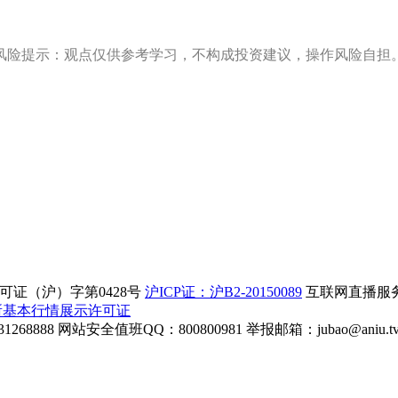
风险提示：观点仅供参考学习，不构成投资建议，操作风险自担
证（沪）字第0428号
沪ICP证：沪B2-20150089
互联网直播服务企
所基本行情展示许可证
268888
网站安全值班QQ：800800981
举报邮箱：
jubao@aniu.t