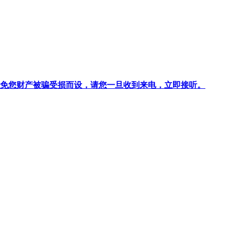
针对避免您财产被骗受损而设，请您一旦收到来电，立即接听。