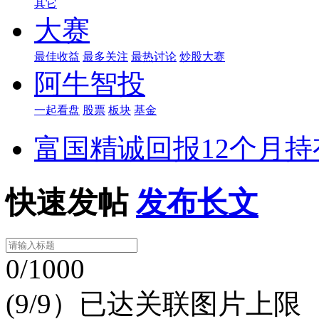
其它
大赛
最佳收益
最多关注
最热讨论
炒股大赛
阿牛智投
一起看盘
股票
板块
基金
富国精诚回报12个月持
快速发帖
发布长文
0/1000
(9/9）已达关联图片上限