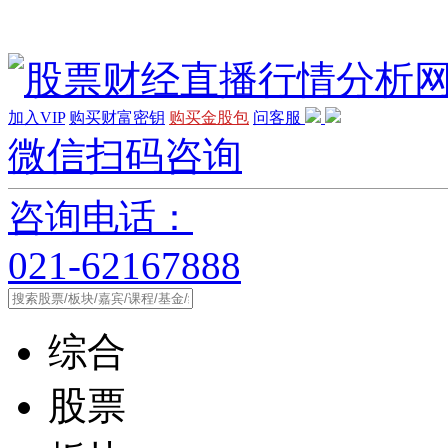
加入VIP
购买财富密钥
购买金股包
问客服
微信扫码咨询
咨询电话：
021-62167888
综合
股票