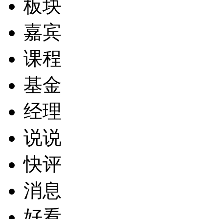
板块
嘉宾
课程
基金
经理
说说
快评
消息
好看