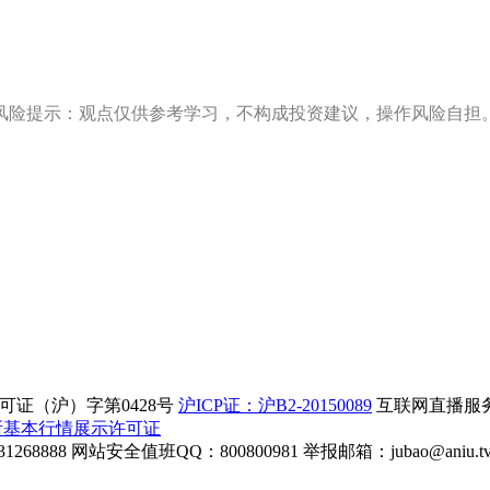
风险提示：观点仅供参考学习，不构成投资建议，操作风险自担
证（沪）字第0428号
沪ICP证：沪B2-20150089
互联网直播服务企
所基本行情展示许可证
268888
网站安全值班QQ：800800981
举报邮箱：
jubao@aniu.t