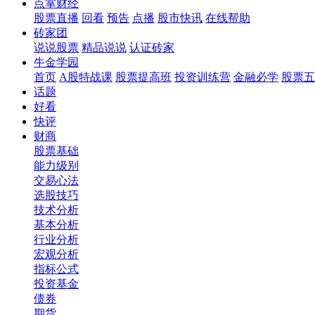
点掌财经
股票直播
回看
预告
点播
股市快讯
在线帮助
砖家团
说说股票
精品说说
认证砖家
牛金学园
首页
A股特战课
股票提高班
投资训练营
金融必学
股票五
话题
好看
快评
财商
股票基础
能力级别
交易心法
选股技巧
技术分析
基本分析
行业分析
宏观分析
指标公式
投资基金
债券
期货