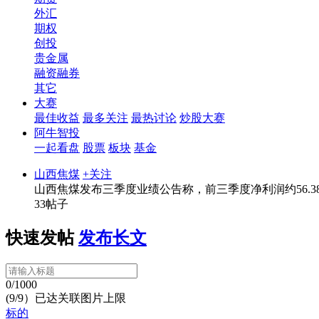
外汇
期权
创投
贵金属
融资融券
其它
大赛
最佳收益
最多关注
最热讨论
炒股大赛
阿牛智投
一起看盘
股票
板块
基金
山西焦煤
+关注
山西焦煤发布三季度业绩公告称，前三季度净利润约56.38
33帖子
快速发帖
发布长文
0/1000
(9/9）已达关联图片上限
标的