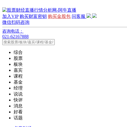
加入VIP
购买财富密钥
购买金股包
问客服
微信扫码咨询
咨询电话：
021-62167888
综合
股票
板块
嘉宾
课程
基金
经理
说说
快评
消息
好看
话题