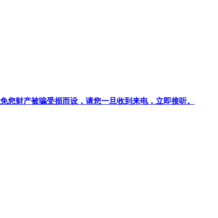
针对避免您财产被骗受损而设，请您一旦收到来电，立即接听。