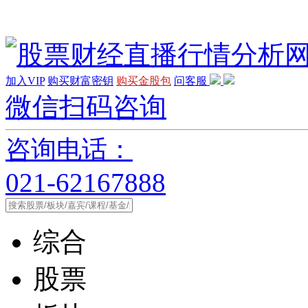
加入VIP
购买财富密钥
购买金股包
问客服
微信扫码咨询
咨询电话：
021-62167888
综合
股票