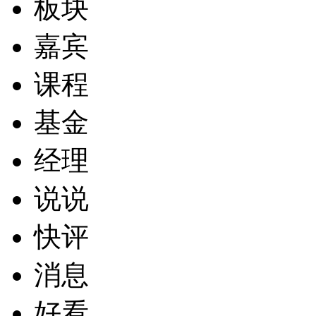
板块
嘉宾
课程
基金
经理
说说
快评
消息
好看