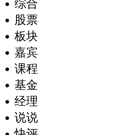
综合
股票
板块
嘉宾
课程
基金
经理
说说
快评