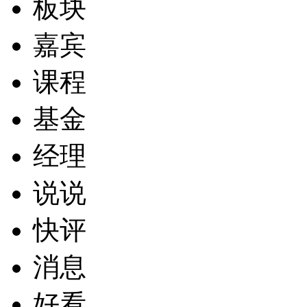
板块
嘉宾
课程
基金
经理
说说
快评
消息
好看