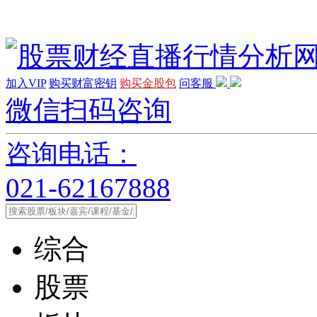
加入VIP
购买财富密钥
购买金股包
问客服
微信扫码咨询
咨询电话：
021-62167888
综合
股票