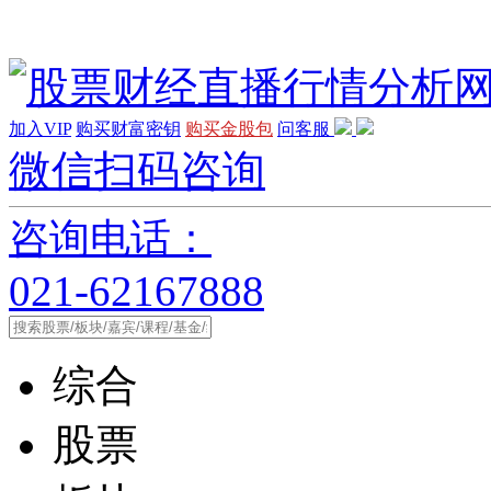
加入VIP
购买财富密钥
购买金股包
问客服
微信扫码咨询
咨询电话：
021-62167888
综合
股票