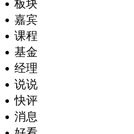
板块
嘉宾
课程
基金
经理
说说
快评
消息
好看