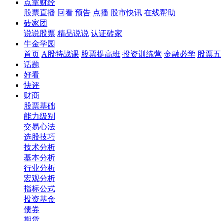
点掌财经
股票直播
回看
预告
点播
股市快讯
在线帮助
砖家团
说说股票
精品说说
认证砖家
牛金学园
首页
A股特战课
股票提高班
投资训练营
金融必学
股票五
话题
好看
快评
财商
股票基础
能力级别
交易心法
选股技巧
技术分析
基本分析
行业分析
宏观分析
指标公式
投资基金
债券
期货