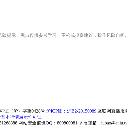
风险提示：观点仅供参考学习，不构成投资建议，操作风险自担
证（沪）字第0428号
沪ICP证：沪B2-20150089
互联网直播服务企
所基本行情展示许可证
268888
网站安全值班QQ：800800981
举报邮箱：
jubao@aniu.t