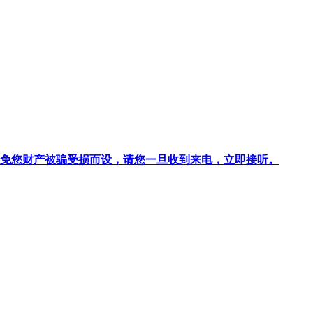
针对避免您财产被骗受损而设，请您一旦收到来电，立即接听。