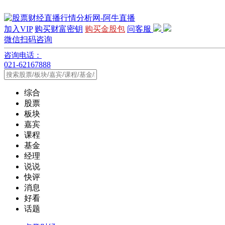
加入VIP
购买财富密钥
购买金股包
问客服
微信扫码咨询
咨询电话：
021-62167888
综合
股票
板块
嘉宾
课程
基金
经理
说说
快评
消息
好看
话题