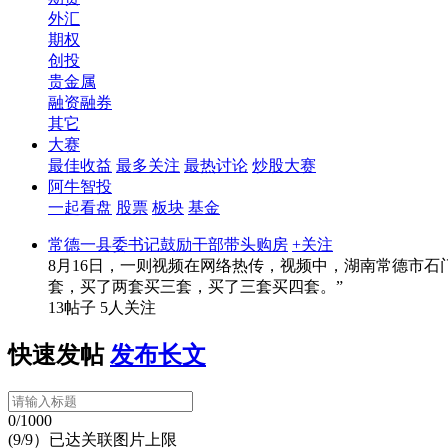
外汇
期权
创投
贵金属
融资融券
其它
大赛
最佳收益
最多关注
最热讨论
炒股大赛
阿牛智投
一起看盘
股票
板块
基金
常德一县委书记鼓励干部带头购房
+关注
8月16日，一则视频在网络热传，视频中，湖南常德市
套，买了两套买三套，买了三套买四套。”
13帖子
5人关注
快速发帖
发布长文
0/1000
(9/9）已达关联图片上限