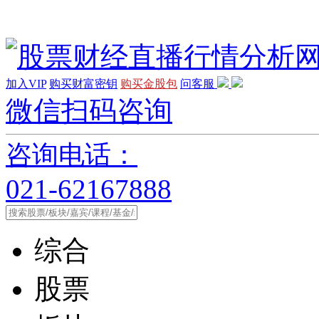
加入VIP
购买财富密钥
购买金股包
问客服
微信扫码咨询
咨询电话：
021-62167888
综合
股票