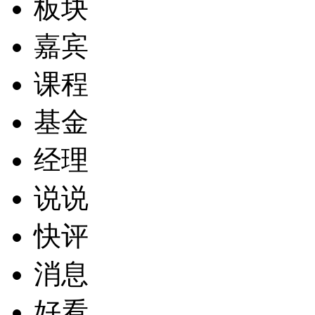
板块
嘉宾
课程
基金
经理
说说
快评
消息
好看