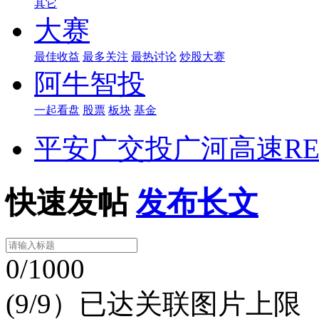
其它
大赛
最佳收益
最多关注
最热讨论
炒股大赛
阿牛智投
一起看盘
股票
板块
基金
平安广交投广河高速RE
快速发帖
发布长文
0/1000
(9/9）已达关联图片上限