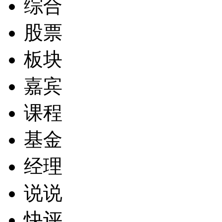
综合
股票
板块
嘉宾
课程
基金
经理
说说
快评