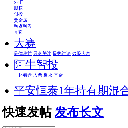
外汇
期权
创投
贵金属
融资融券
其它
大赛
最佳收益
最多关注
最热讨论
炒股大赛
阿牛智投
一起看盘
股票
板块
基金
平安恒泰1年持有期混合
快速发帖
发布长文