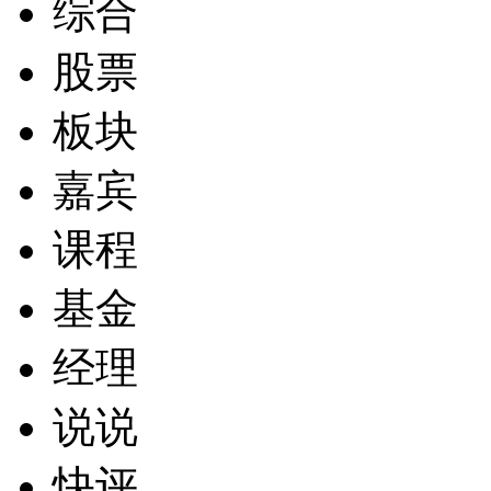
综合
股票
板块
嘉宾
课程
基金
经理
说说
快评