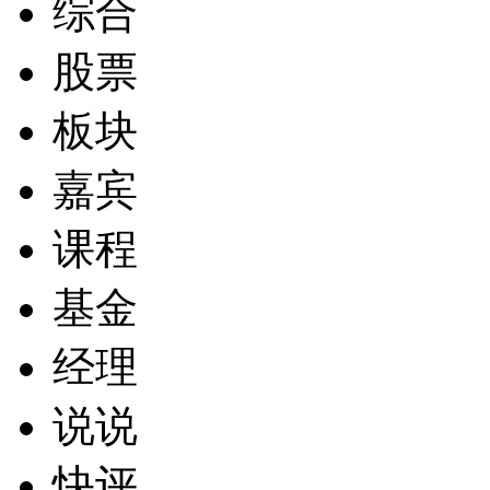
综合
股票
板块
嘉宾
课程
基金
经理
说说
快评