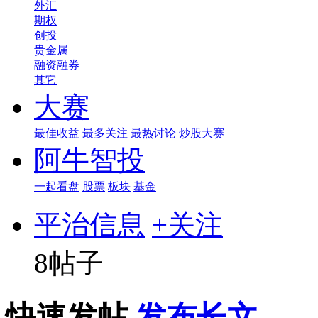
外汇
期权
创投
贵金属
融资融券
其它
大赛
最佳收益
最多关注
最热讨论
炒股大赛
阿牛智投
一起看盘
股票
板块
基金
平治信息
+关注
8帖子
快速发帖
发布长文