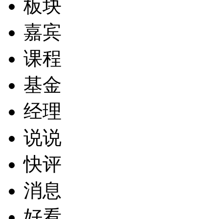
板块
嘉宾
课程
基金
经理
说说
快评
消息
好看