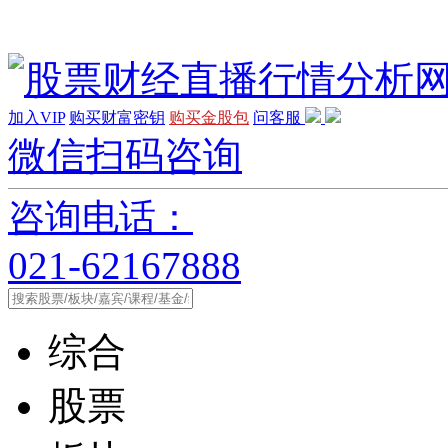
加入VIP
购买财富密钥
购买金股包
问客服
微信扫码咨询
咨询电话：
021-62167888
综合
股票