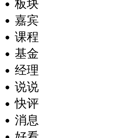
板块
嘉宾
课程
基金
经理
说说
快评
消息
好看