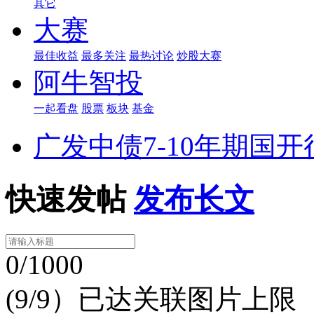
其它
大赛
最佳收益
最多关注
最热讨论
炒股大赛
阿牛智投
一起看盘
股票
板块
基金
广发中债7-10年期国
快速发帖
发布长文
0/1000
(9/9）已达关联图片上限