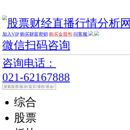
加入VIP
购买财富密钥
购买金股包
问客服
微信扫码咨询
咨询电话：
021-62167888
综合
股票