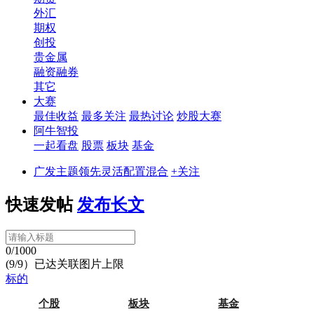
外汇
期权
创投
贵金属
融资融券
其它
大赛
最佳收益
最多关注
最热讨论
炒股大赛
阿牛智投
一起看盘
股票
板块
基金
广发主题领先灵活配置混合
+关注
快速发帖
发布长文
0/1000
(9/9）已达关联图片上限
标的
个股
板块
基金