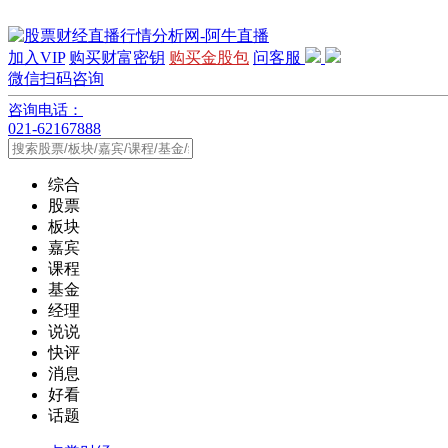
加入VIP
购买财富密钥
购买金股包
问客服
微信扫码咨询
咨询电话：
021-62167888
综合
股票
板块
嘉宾
课程
基金
经理
说说
快评
消息
好看
话题