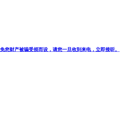
针对避免您财产被骗受损而设，请您一旦收到来电，立即接听。