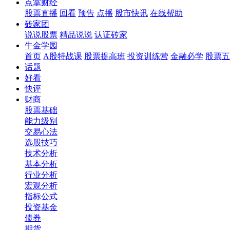
点掌财经
股票直播
回看
预告
点播
股市快讯
在线帮助
砖家团
说说股票
精品说说
认证砖家
牛金学园
首页
A股特战课
股票提高班
投资训练营
金融必学
股票五
话题
好看
快评
财商
股票基础
能力级别
交易心法
选股技巧
技术分析
基本分析
行业分析
宏观分析
指标公式
投资基金
债券
期货