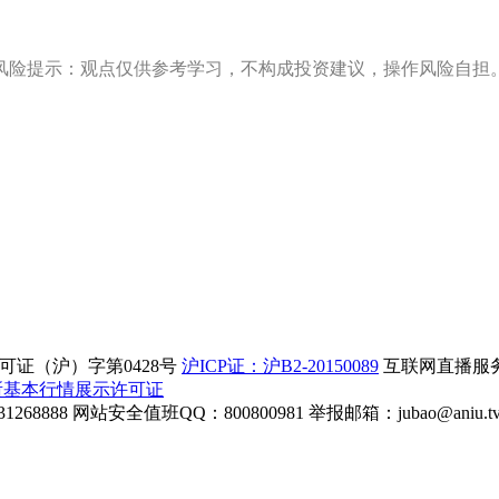
风险提示：观点仅供参考学习，不构成投资建议，操作风险自担
证（沪）字第0428号
沪ICP证：沪B2-20150089
互联网直播服务企
所基本行情展示许可证
268888
网站安全值班QQ：800800981
举报邮箱：
jubao@aniu.t