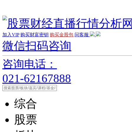
加入VIP
购买财富密钥
购买金股包
问客服
微信扫码咨询
咨询电话：
021-62167888
综合
股票