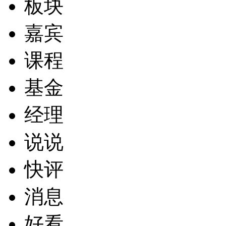
板块
嘉宾
课程
基金
经理
说说
快评
消息
好看