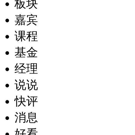
板块
嘉宾
课程
基金
经理
说说
快评
消息
好看