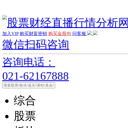
加入VIP
购买财富密钥
购买金股包
问客服
微信扫码咨询
咨询电话：
021-62167888
综合
股票