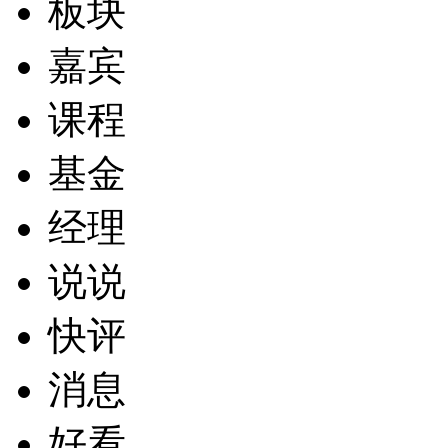
板块
嘉宾
课程
基金
经理
说说
快评
消息
好看