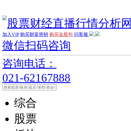
加入VIP
购买财富密钥
购买金股包
问客服
微信扫码咨询
咨询电话：
021-62167888
综合
股票