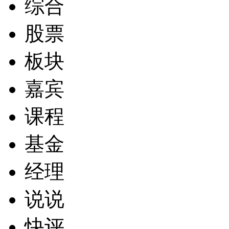
综合
股票
板块
嘉宾
课程
基金
经理
说说
快评