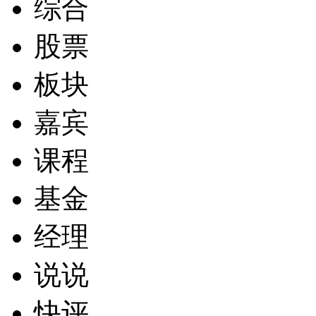
综合
股票
板块
嘉宾
课程
基金
经理
说说
快评