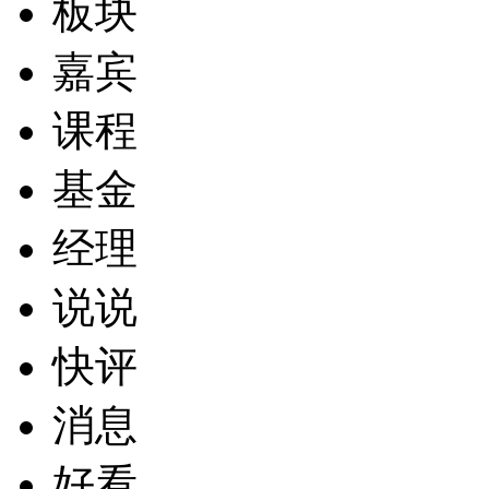
板块
嘉宾
课程
基金
经理
说说
快评
消息
好看