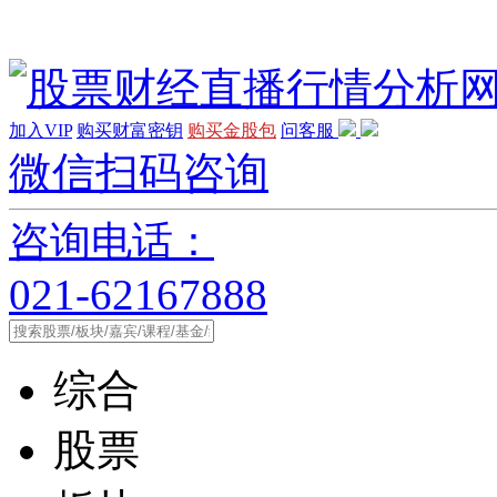
加入VIP
购买财富密钥
购买金股包
问客服
微信扫码咨询
咨询电话：
021-62167888
综合
股票