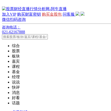
加入VIP
购买财富密钥
购买金股包
问客服
微信扫码咨询
咨询电话：
021-62167888
综合
股票
板块
嘉宾
课程
基金
经理
说说
快评
消息
好看
话题