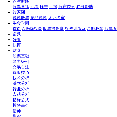
点掌财经
股票直播
回看
预告
点播
股市快讯
在线帮助
砖家团
说说股票
精品说说
认证砖家
牛金学园
首页
A股特战课
股票提高班
投资训练营
金融必学
股票五
话题
好看
快评
财商
股票基础
能力级别
交易心法
选股技巧
技术分析
基本分析
行业分析
宏观分析
指标公式
投资基金
债券
期货