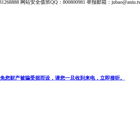
268888
网站安全值班QQ：800800981
举报邮箱：
jubao@aniu.t
针对避免您财产被骗受损而设，请您一旦收到来电，立即接听。