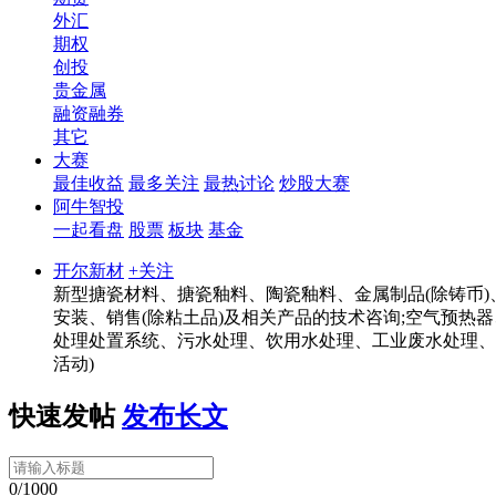
外汇
期权
创投
贵金属
融资融券
其它
大赛
最佳收益
最多关注
最热讨论
炒股大赛
阿牛智投
一起看盘
股票
板块
基金
开尔新材
+关注
新型搪瓷材料、搪瓷釉料、陶瓷釉料、金属制品(除铸币)
安装、销售(除粘土品)及相关产品的技术咨询;空气预热
处理处置系统、污水处理、饮用水处理、工业废水处理、
活动)
快速发帖
发布长文
0/1000