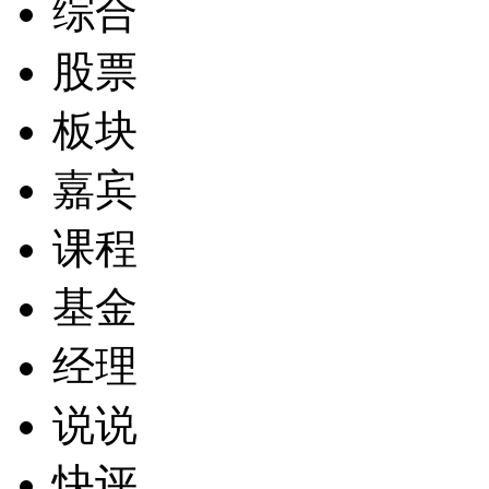
综合
股票
板块
嘉宾
课程
基金
经理
说说
快评