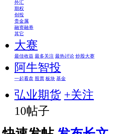
外汇
期权
创投
贵金属
融资融券
其它
大赛
最佳收益
最多关注
最热讨论
炒股大赛
阿牛智投
一起看盘
股票
板块
基金
弘业期货
+关注
10帖子
快速发帖
发布长文