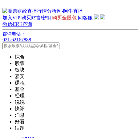
加入VIP
购买财富密钥
购买金股包
问客服
微信扫码咨询
咨询电话：
021-62167888
综合
股票
板块
嘉宾
课程
基金
经理
说说
快评
消息
好看
话题