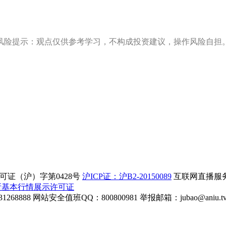
风险提示：观点仅供参考学习，不构成投资建议，操作风险自担
证（沪）字第0428号
沪ICP证：沪B2-20150089
互联网直播服务企
所基本行情展示许可证
268888
网站安全值班QQ：800800981
举报邮箱：
jubao@aniu.t