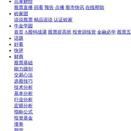
点掌财经
股票直播
回看
预告
点播
股市快讯
在线帮助
砖家团
说说股票
精品说说
认证砖家
牛金学园
首页
A股特战课
股票提高班
投资训练营
金融必学
股票五
话题
好看
快评
财商
股票基础
能力级别
交易心法
选股技巧
技术分析
基本分析
行业分析
宏观分析
指标公式
投资基金
债券
期货