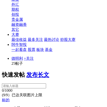
外汇
期权
创投
贵金属
融资融券
其它
大赛
最佳收益
最多关注
最热讨论
炒股大赛
阿牛智投
一起看盘
股票
板块
基金
德明利
+关注
25帖子
快速发帖
发布长文
0/1000
(9/9）已达关联图片上限
标的