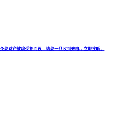
针对避免您财产被骗受损而设，请您一旦收到来电，立即接听。