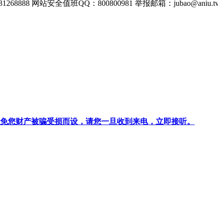
268888
网站安全值班QQ：800800981
举报邮箱：
jubao@aniu.t
针对避免您财产被骗受损而设，请您一旦收到来电，立即接听。