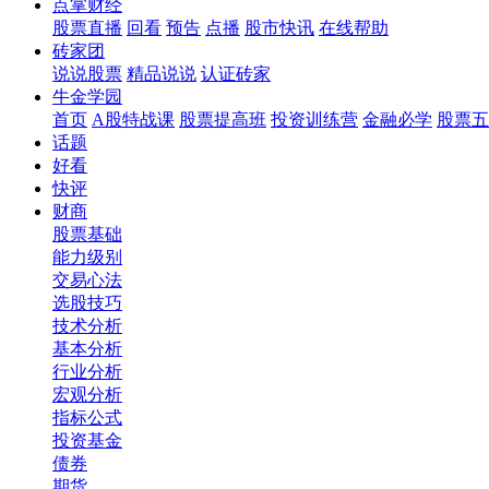
点掌财经
股票直播
回看
预告
点播
股市快讯
在线帮助
砖家团
说说股票
精品说说
认证砖家
牛金学园
首页
A股特战课
股票提高班
投资训练营
金融必学
股票五
话题
好看
快评
财商
股票基础
能力级别
交易心法
选股技巧
技术分析
基本分析
行业分析
宏观分析
指标公式
投资基金
债券
期货