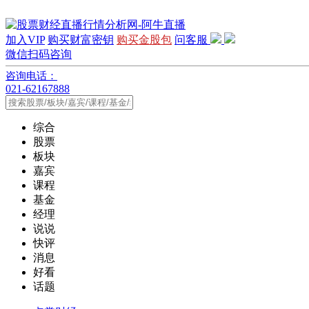
加入VIP
购买财富密钥
购买金股包
问客服
微信扫码咨询
咨询电话：
021-62167888
综合
股票
板块
嘉宾
课程
基金
经理
说说
快评
消息
好看
话题