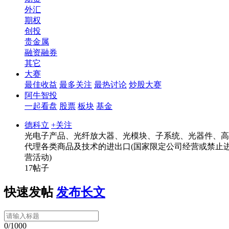
外汇
期权
创投
贵金属
融资融券
其它
大赛
最佳收益
最多关注
最热讨论
炒股大赛
阿牛智投
一起看盘
股票
板块
基金
德科立
+关注
光电子产品、光纤放大器、光模块、子系统、光器件、高
代理各类商品及技术的进出口(国家限定公司经营或禁止进
营活动)
17帖子
快速发帖
发布长文
0/1000