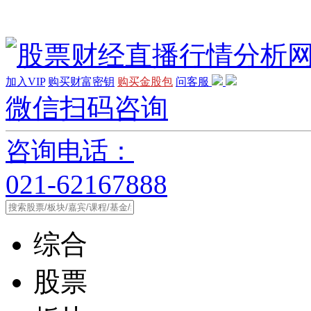
加入VIP
购买财富密钥
购买金股包
问客服
微信扫码咨询
咨询电话：
021-62167888
综合
股票