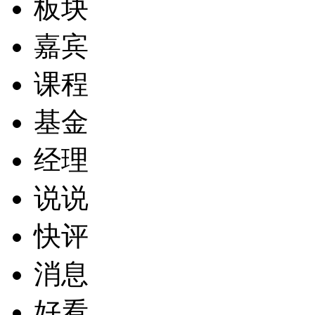
板块
嘉宾
课程
基金
经理
说说
快评
消息
好看