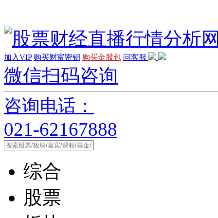
加入VIP
购买财富密钥
购买金股包
问客服
微信扫码咨询
咨询电话：
021-62167888
综合
股票